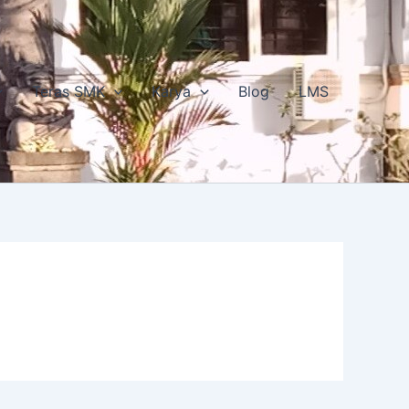
Teras SMK
Karya
Blog
LMS