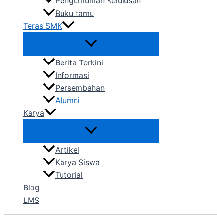
Pengumuman Kelulusan
Buku tamu
Teras SMK
Berita Terkini
Informasi
Persembahan
Alumni
Karya
Artikel
Karya Siswa
Tutorial
Blog
LMS