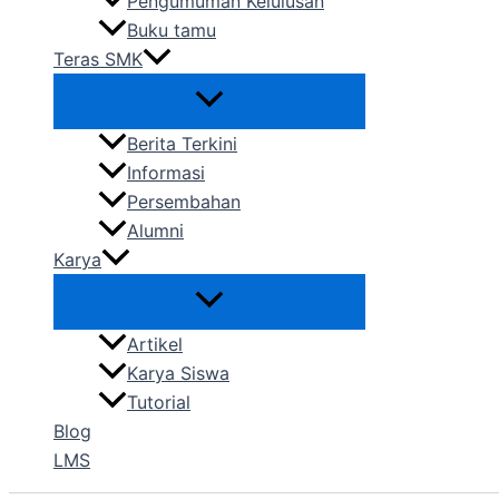
Pengumuman Kelulusan
Buku tamu
Teras SMK
Berita Terkini
Informasi
Persembahan
Alumni
Karya
Artikel
Karya Siswa
Tutorial
Blog
LMS