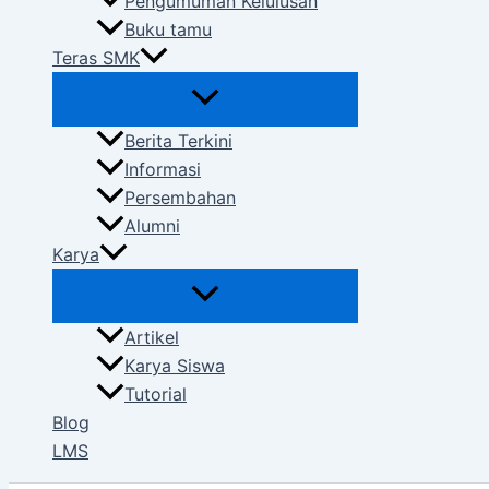
Pengumuman Kelulusan
Buku tamu
Teras SMK
Berita Terkini
Informasi
Persembahan
Alumni
Karya
Artikel
Karya Siswa
Tutorial
Blog
LMS