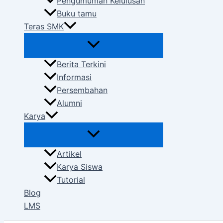
Pengumuman Kelulusan
Buku tamu
Teras SMK
Berita Terkini
Informasi
Persembahan
Alumni
Karya
Artikel
Karya Siswa
Tutorial
Blog
LMS