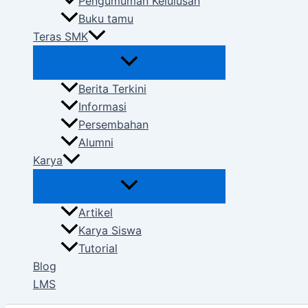
Pengumuman Kelulusan
Buku tamu
Teras SMK
Berita Terkini
Informasi
Persembahan
Alumni
Karya
Artikel
Karya Siswa
Tutorial
Blog
LMS