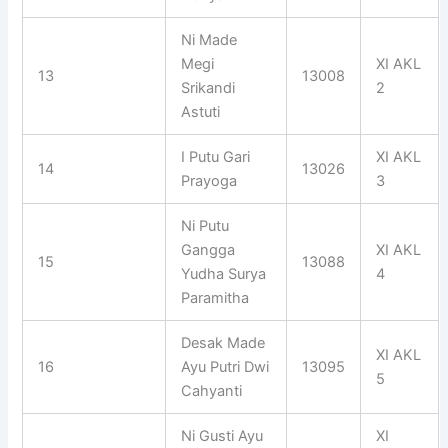
Ni Made
Megi
XI AKL
13
13008
Srikandi
2
Astuti
I Putu Gari
XI AKL
14
13026
Prayoga
3
Ni Putu
Gangga
XI AKL
15
13088
Yudha Surya
4
Paramitha
Desak Made
XI AKL
16
Ayu Putri Dwi
13095
5
Cahyanti
Ni Gusti Ayu
XI