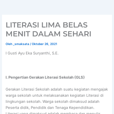
Lewati
ke
konten
LITERASI LIMA BELAS
MENIT DALAM SEHARI
Oleh
_smaksata
/
Oktober 26, 2021
I Gusti Ayu Eka Suryanthi, S.E.
I. Pengertian Gerakan Literasi Sekolah
(GLS)
Gerakan Literasi Sekolah adalah suatu kegiatan mengajak
warga sekolah untuk melaksanakan kegiatan Literasi di
lingkungan sekolah. Warga sekolah dimaksud adalah
Peserta didik, Pendidik dan Tenaga Kependidikan.
Literasi yang dimaksud adalah membaca dan menulis.