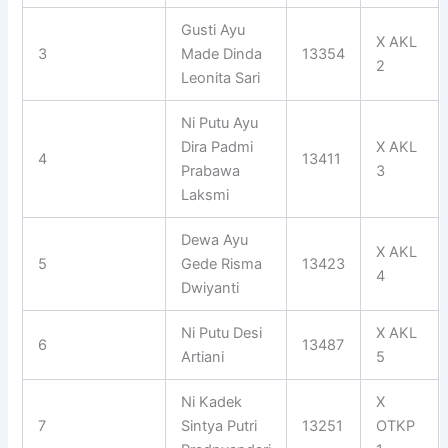
Gusti Ayu
X AKL
3
Made Dinda
13354
2
Leonita Sari
Ni Putu Ayu
Dira Padmi
X AKL
4
13411
Prabawa
3
Laksmi
Dewa Ayu
X AKL
5
Gede Risma
13423
4
Dwiyanti
Ni Putu Desi
X AKL
6
13487
Artiani
5
Ni Kadek
X
7
Sintya Putri
13251
OTKP