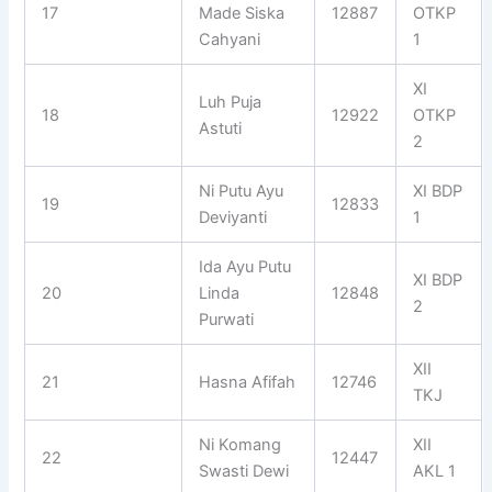
17
Made Siska
12887
OTKP
Cahyani
1
XI
Luh Puja
18
12922
OTKP
Astuti
2
Ni Putu Ayu
XI BDP
19
12833
Deviyanti
1
Ida Ayu Putu
XI BDP
20
Linda
12848
2
Purwati
XII
21
Hasna Afifah
12746
TKJ
Ni Komang
XII
22
12447
Swasti Dewi
AKL 1