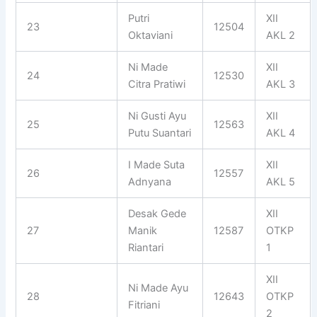
Putri
XII
23
12504
Oktaviani
AKL 2
Ni Made
XII
24
12530
Citra Pratiwi
AKL 3
Ni Gusti Ayu
XII
25
12563
Putu Suantari
AKL 4
I Made Suta
XII
26
12557
Adnyana
AKL 5
Desak Gede
XII
27
Manik
12587
OTKP
Riantari
1
XII
Ni Made Ayu
28
12643
OTKP
Fitriani
2