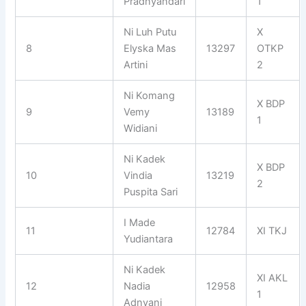
Pradnyandari
1
Ni Luh Putu
X
8
Elyska Mas
13297
OTKP
Artini
2
Ni Komang
X BDP
9
Vemy
13189
1
Widiani
Ni Kadek
X BDP
10
Vindia
13219
2
Puspita Sari
I Made
11
12784
XI TKJ
Yudiantara
Ni Kadek
XI AKL
12
Nadia
12958
1
Adnyani